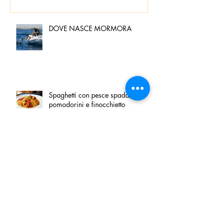
DOVE NASCE MORMORA
Spaghetti con pesce spada,
pomodorini e finocchietto
Villa Franciacorta: Chefs for life
approda nel cuore della
Franciacorta, tra alta cucina,
grandi vini e solidarietà
Firenze, nel palazzo dei Canonici