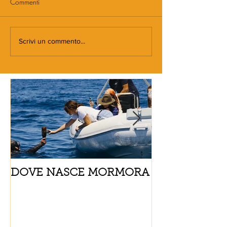
Commenti
Scrivi un commento...
DOVE NASCE MORMORA
Spaghetti con
pomodorini e 