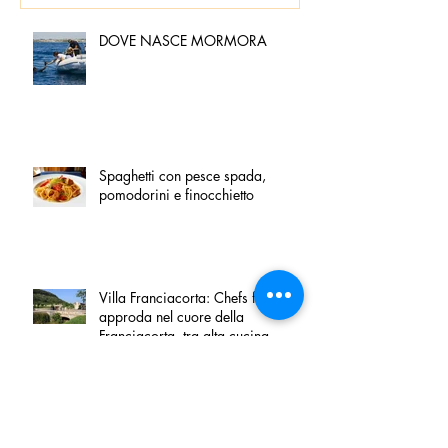
DOVE NASCE MORMORA
Spaghetti con pesce spada,
pomodorini e finocchietto
Villa Franciacorta: Chefs for life
approda nel cuore della
Franciacorta, tra alta cucina,
grandi vini e solidarietà
Firenze, nel palazzo dei Canonici
apre "TOSCANA LOVERS", un