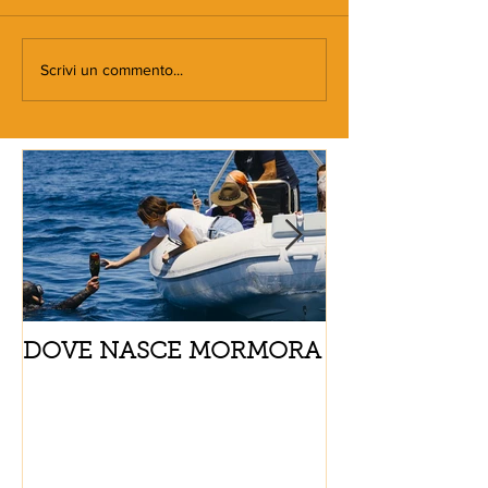
Scrivi un commento...
DOVE NASCE MORMORA
Spaghetti con
pomodorini e 