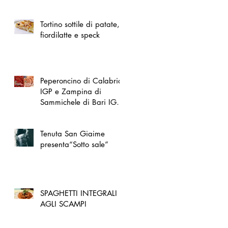
spazio dedicato
all'artigianato toscano
Tortino sottile di patate,
fiordilatte e speck
Peperoncino di Calabria
IGP e Zampina di
Sammichele di Bari IGP
ufficialmente registrate in
UE
Tenuta San Giaime
presenta“Sotto sale”
SPAGHETTI INTEGRALI
AGLI SCAMPI