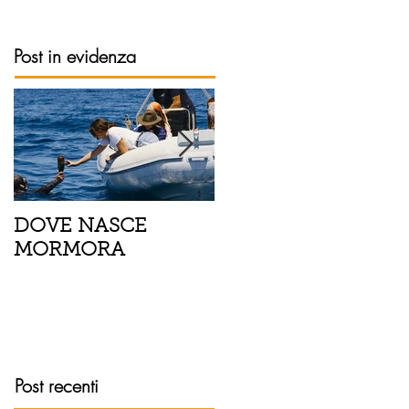
Post in evidenza
DOVE NASCE
Spaghetti con pesce
MORMORA
spada, pomodorini 
finocchietto
Post recenti