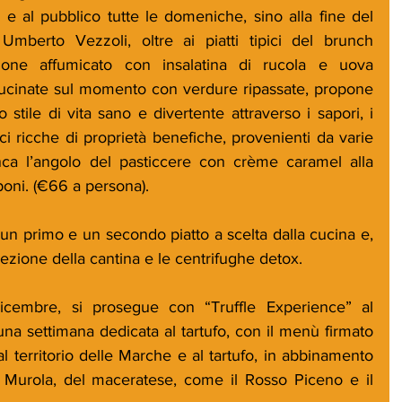
 e al pubblico tutte le domeniche, sino alla fine del 
berto Vezzoli, oltre ai piatti tipici del brunch 
ne affumicato con insalatina di rucola e uova 
cucinate sul momento con verdure ripassate, propone 
 stile di vita sano e divertente attraverso i sapori, i 
ici ricche di proprietà benefiche, provenienti da varie 
a l’angolo del pasticcere con crème caramel alla 
oni. (€66 a persona).
e un primo e un secondo piatto a scelta dalla cucina e, 
zione della cantina e le centrifughe detox.
embre, si prosegue con “Truffle Experience” al 
una settimana dedicata al tartufo, con il menù firmato 
al territorio delle Marche e al tartufo, in abbinamento 
 Murola, del maceratese, come il Rosso Piceno e il 