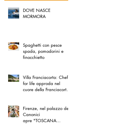
DOVE NASCE
MORMORA
Spaghetti con pesce
spada, pomodorini e
finocchietto
Villa Franciacorta: Chefs
for life approda nel
cuore della Franciacorta,
tra alta cucina, grandi
vini e solidarietà
Firenze, nel palazzo dei
Canonici
apre "TOSCANA
LOVERS", un nuovo