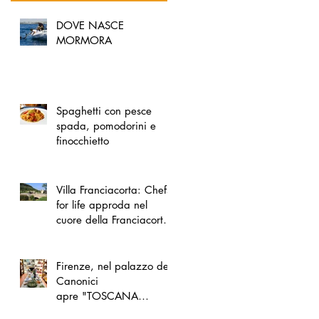
DOVE NASCE
MORMORA
Spaghetti con pesce
spada, pomodorini e
finocchietto
Villa Franciacorta: Chefs
for life approda nel
cuore della Franciacorta,
tra alta cucina, grandi
vini e solidarietà
Firenze, nel palazzo dei
Canonici
apre "TOSCANA
LOVERS", un nuovo