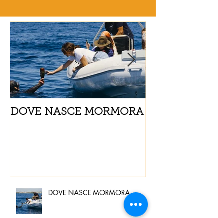
DOVE NASCE MORMORA
Spaghetti con
pomodorini e 
DOVE NASCE MORMORA