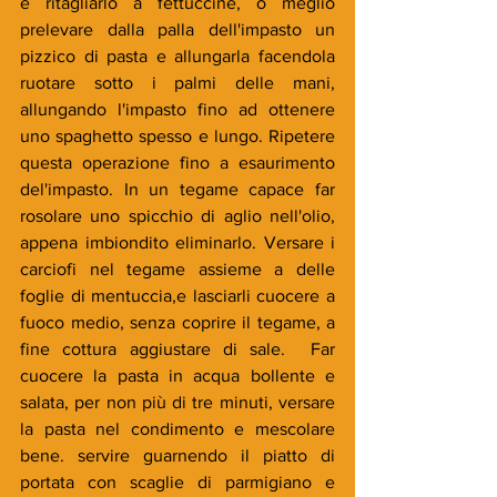
e ritagliarlo a fettuccine, o meglio 
prelevare dalla palla dell'impasto un 
pizzico di pasta e allungarla facendola 
ruotare sotto i palmi delle mani, 
allungando l'impasto fino ad ottenere 
uno spaghetto spesso e lungo. Ripetere 
questa operazione fino a esaurimento 
del'impasto. In un tegame capace far 
rosolare uno spicchio di aglio nell'olio, 
appena imbiondito eliminarlo. Versare i 
carciofi nel tegame assieme a delle 
foglie di mentuccia,e lasciarli cuocere a 
fuoco medio, senza coprire il tegame, a 
fine cottura aggiustare di sale.  Far 
cuocere la pasta in acqua bollente e 
salata, per non più di tre minuti, versare 
la pasta nel condimento e mescolare 
bene. servire guarnendo il piatto di 
portata con scaglie di parmigiano e 