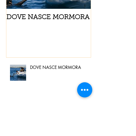
DOVE NASCE MORMORA
Spaghetti con
pomodorini e 
DOVE NASCE MORMORA
Spaghetti con pesce spada,
pomodorini e finocchietto