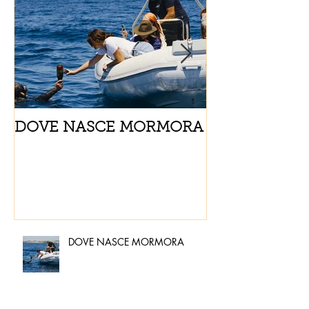
DOVE NASCE MORMORA
Spaghetti con
pomodorini e 
DOVE NASCE MORMORA