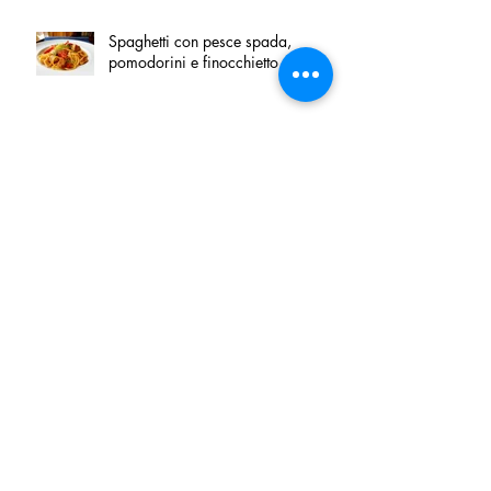
Spaghetti con pesce spada,
pomodorini e finocchietto
Villa Franciacorta: Chefs for life
approda nel cuore della
Franciacorta, tra alta cucina,
grandi vini e solidarietà
Firenze, nel palazzo dei Canonici
apre "TOSCANA LOVERS", un
nuovo spazio dedicato
all'artigianato toscano
Tortino sottile di patate, fiordilatte e
speck