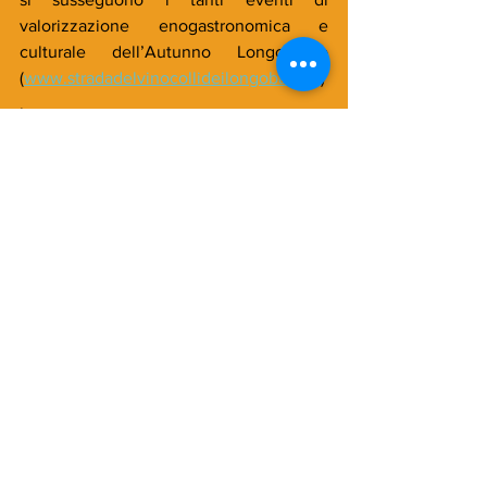
valorizzazione enogastronomica e 
culturale dell’Autunno Longobardo 
(
www.stradadelvinocollideilongobardi.it
)
.
Fiabe nella Rocca – Giornata magica con 
Harry Potter a Lonato
Infine, poiché non di solo pane (né tanto 
meno di vino) vivono bambini e 
ragazzini, ecco dove e quando nutrire la 
loro fantasia. Il 15 e 22 ottobre, Lonato 
dedica loro le ormai acclamate giornate 
magiche in compagnia del maghetto più 
famoso e amato di tutti i tempi. La 
bellissima Rocca, monumento nazionale 
da cui si gode un’impareggiabile vista 
sul Garda, si trasforma per l’occasione in 
una succursale di Hogwarts, con 