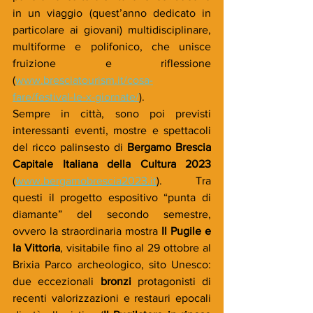
in un viaggio (quest’anno dedicato in 
particolare ai giovani) multidisciplinare, 
multiforme e polifonico, che unisce 
fruizione e riflessione 
(
www.bresciatourism.it/cosa-
fare/festival-le-x-giornate/
). 
Sempre in città, sono poi previsti 
interessanti eventi, mostre e spettacoli 
del ricco palinsesto di 
Bergamo Brescia 
Capitale Italiana della Cultura 2023
(
www.bergamobrescia2023.it
). Tra 
questi il progetto espositivo “punta di 
diamante” del secondo semestre, 
ovvero la straordinaria mostra 
Il Pugile e 
la Vittoria
, visitabile fino al 29 ottobre al 
Brixia Parco archeologico, sito Unesco: 
due eccezionali 
bronzi 
protagonisti di 
recenti valorizzazioni e restauri epocali 