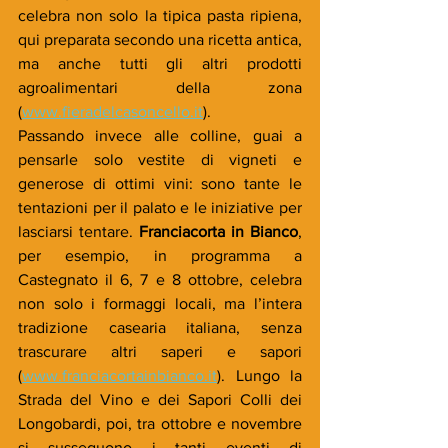
celebra non solo la tipica pasta ripiena, 
qui preparata secondo una ricetta antica, 
ma anche tutti gli altri prodotti 
agroalimentari della zona 
(
www.fieradelcasoncello.it
).
Passando invece alle colline, guai a 
pensarle solo vestite di vigneti e 
generose di ottimi vini: sono tante le 
tentazioni per il palato e le iniziative per 
lasciarsi tentare. 
Franciacorta in Bianco
, 
per esempio, in programma a 
Castegnato il 6, 7 e 8 ottobre, celebra 
non solo i formaggi locali, ma l’intera 
tradizione casearia italiana, senza 
trascurare altri saperi e sapori 
(
www.franciacortainbianco.it
). Lungo la 
Strada del Vino e dei Sapori Colli dei 
Longobardi, poi, tra ottobre e novembre 
si susseguono i tanti eventi di 