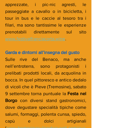
apprezzate, i pic-nic agresti, le 
passeggiate a cavallo o in bicicletta, i 
tour in bus e le caccie al tesoro tra i 
filari, ma sono tantissime le esperienze 
prenotabili direttamente sul sito 
www.festivalfranciacorta.wine
.
Garda e dintorni all’insegna del gusto
Sulle rive del Benaco, ma anche 
nell’entroterra, sono protagonisti i 
prelibati prodotti locali, da acquolina in 
bocca. In quel pittoresco e antico dedalo 
di vicoli che è Pieve (Tremosine), sabato 
9 settembre torna puntuale la 
Festa nel 
Borgo
 con diversi stand gastronomici, 
dove degustare specialità tipiche come 
salumi, formaggi, polenta cunsa, spiedo, 
capù e dolci artigianali 
(
www.tremosinesulgardaeventi.com/eve