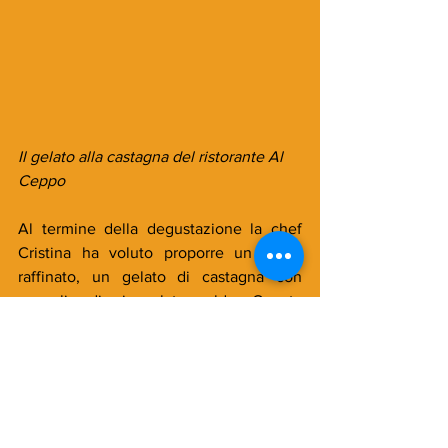
Il gelato alla castagna del ristorante Al 
Ceppo
Al termine della degustazione la chef 
Cristina ha voluto proporre un dolce 
raffinato, un gelato di castagna con 
squaglio di cioccolato caldo. Questa 
degustazione è stata l’occasione per 
godere di un percorso raffinato tra i vini 
Fornacelle e una cucina esemplare per 
la tradizione italiana in un ambiente 
unico per eleganza e calore.