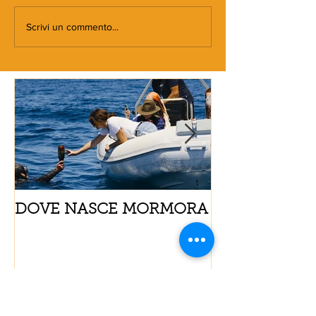
Scrivi un commento...
DOVE NASCE MORMORA
Spaghetti con
pomodorini e 