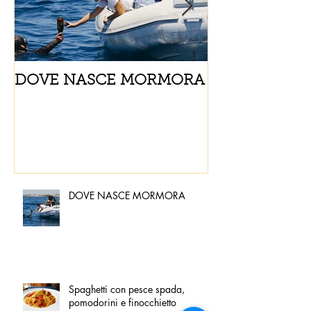
DOVE NASCE MORMORA
Spaghetti con
pomodorini e 
DOVE NASCE MORMORA
Spaghetti con pesce spada,
pomodorini e finocchietto