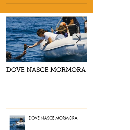
DOVE NASCE MORMORA
Spaghetti con
pomodorini e 
DOVE NASCE MORMORA