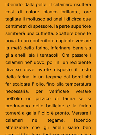
liberarlo dalla pelle, il calamaro risulterà 
cosi di colore bianco brillante, ore 
tagliare il mollusco ad anelli di circa due 
centimetri di spessore, la parte superiore 
sembrerà una cuffietta. Sbattere bene le 
uova. In un contenitore capiente versare 
la metà della farina, infarinare bene sia 
glia anelli sia i tentacoli. Ora passare i 
calamari nel' uovo, poi in  un recipiente 
diverso dove avrete disposto il resto 
della farina. In un tegame dai bordi alti 
far scaldare l' olio, fino alla temperatura 
necessaria, per verificare versare 
nell'olio un pizzico di farina se si 
produranno delle bollicine e la farina 
tornerà a galla l' olio è pronto. Versare i 
calamari nel tegame, facendo 
attenzione che gli anelli siano ben 
separati tra loro, farli cuocere per circa 