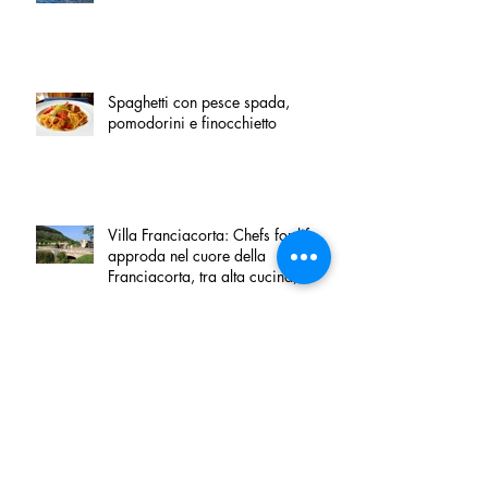
Spaghetti con pesce spada,
pomodorini e finocchietto
Villa Franciacorta: Chefs for life
approda nel cuore della
Franciacorta, tra alta cucina,
grandi vini e solidarietà
Firenze, nel palazzo dei Canonici
apre "TOSCANA LOVERS", un
nuovo spazio dedicato
all'artigianato toscano