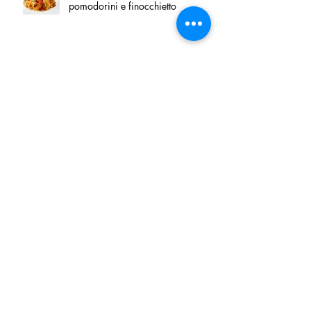
pomodorini e finocchietto
Villa Franciacorta: Chefs for life
approda nel cuore della
Franciacorta, tra alta cucina,
grandi vini e solidarietà
Firenze, nel palazzo dei Canonici
apre "TOSCANA LOVERS", un
nuovo spazio dedicato
all'artigianato toscano
Tortino sottile di patate, fiordilatte e
speck