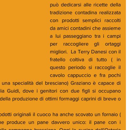
può dedicarsi alle ricette della 
tradizione contadina realizzata 
con prodotti semplici raccolti 
da amici contadini che assieme 
a lui passeggiano tra i campi 
per raccogliere gli ortaggi 
migliori.  La Terry Danesi con il 
fratello coltiva di tutto ( in 
questo periodo si raccoglie il 
cavolo cappuccio e fra pochi 
, una specialità del bresciano) Graziano è capace di 
lia Guidi, dove i genitori con due figli si occupano 
della produzione di ottimi formaggi caprini di breve o 
odotti originali il cuoco ha anche scovato un fornaio ( 
he produce un pane davvero unico: il pane con i 
della campagna bresciana. Oggi la cucina dell'Osteria 