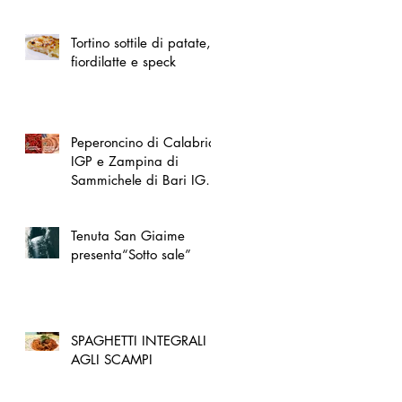
spazio dedicato
all'artigianato toscano
Tortino sottile di patate,
fiordilatte e speck
Peperoncino di Calabria
IGP e Zampina di
Sammichele di Bari IGP
ufficialmente registrate in
UE
Tenuta San Giaime
presenta“Sotto sale”
SPAGHETTI INTEGRALI
AGLI SCAMPI