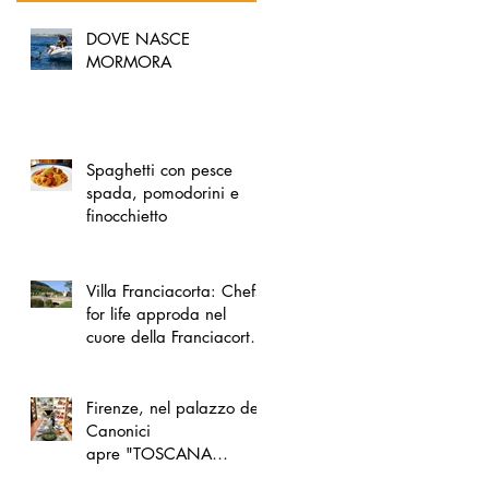
DOVE NASCE
MORMORA
Spaghetti con pesce
spada, pomodorini e
finocchietto
Villa Franciacorta: Chefs
for life approda nel
cuore della Franciacorta,
tra alta cucina, grandi
vini e solidarietà
Firenze, nel palazzo dei
Canonici
apre "TOSCANA
LOVERS", un nuovo