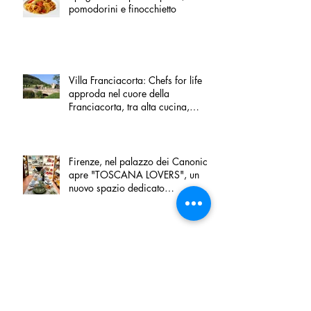
pomodorini e finocchietto
Villa Franciacorta: Chefs for life
approda nel cuore della
Franciacorta, tra alta cucina,
grandi vini e solidarietà
Firenze, nel palazzo dei Canonici
apre "TOSCANA LOVERS", un
nuovo spazio dedicato
all'artigianato toscano
Tortino sottile di patate, fiordilatte e
speck