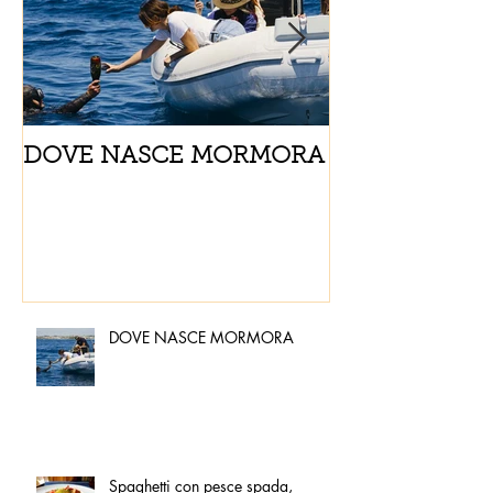
DOVE NASCE MORMORA
Spaghetti con
pomodorini e 
DOVE NASCE MORMORA
Spaghetti con pesce spada,