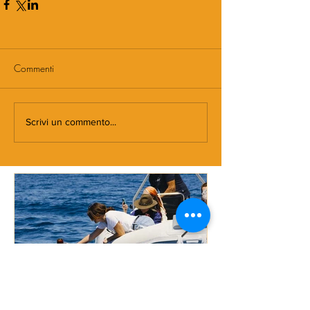
Commenti
Scrivi un commento...
DOVE NASCE MORMORA
Spaghetti con