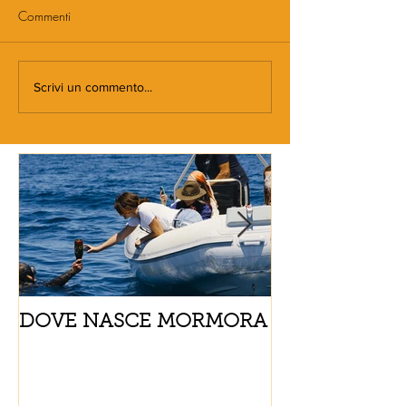
Commenti
Scrivi un commento...
DOVE NASCE MORMORA
Spaghetti con
pomodorini e 