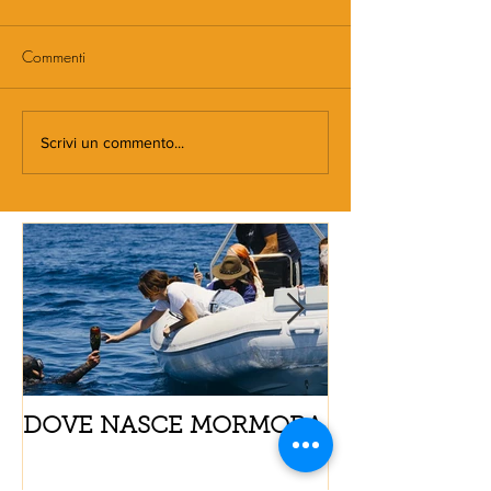
Commenti
Scrivi un commento...
DOVE NASCE MORMORA
Spaghetti con
pomodorini e 