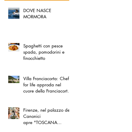
DOVE NASCE
MORMORA
Spaghetti con pesce
spada, pomodorini e
finocchietto
Villa Franciacorta: Chefs
for life approda nel
cuore della Franciacorta,
tra alta cucina, grandi
vini e solidarietà
Firenze, nel palazzo dei
Canonici
apre "TOSCANA
LOVERS", un nuovo