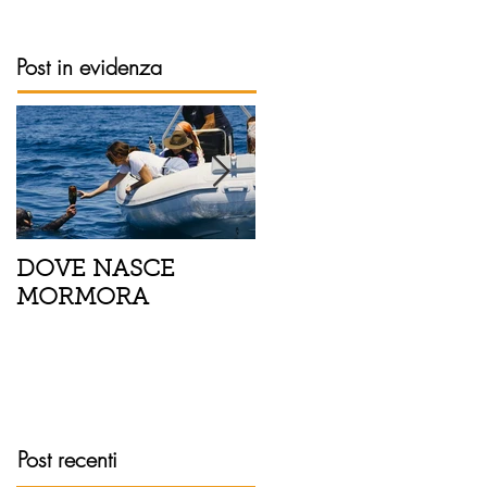
Post in evidenza
DOVE NASCE
Spaghetti con pesce
MORMORA
spada, pomodorini 
finocchietto
Post recenti