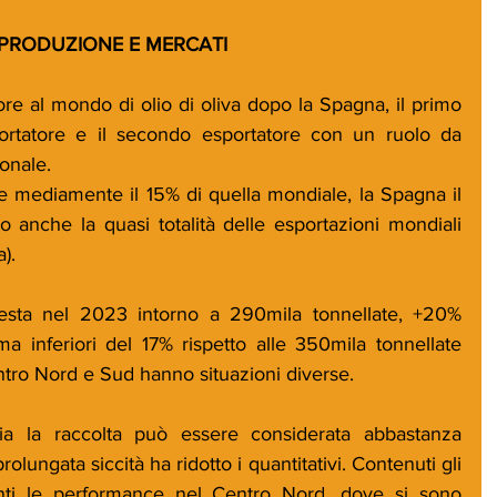
 PRODUZIONE E MERCATI
tore al mondo di olio di oliva dopo la Spagna, il primo 
ortatore e il secondo esportatore con un ruolo da 
ionale. 
e mediamente il 15% di quella mondiale, la Spagna il 
anche la quasi totalità delle esportazioni mondiali 
).
ttesta nel 2023 intorno a 290mila tonnellate, +20% 
ma inferiori del 17% rispetto alle 350mila tonnellate 
ntro Nord e Sud hanno situazioni diverse. 
lia la raccolta può essere considerata abbastanza 
olungata siccità ha ridotto i quantitativi. Contenuti gli 
erenti le performance nel Centro Nord, dove si sono 