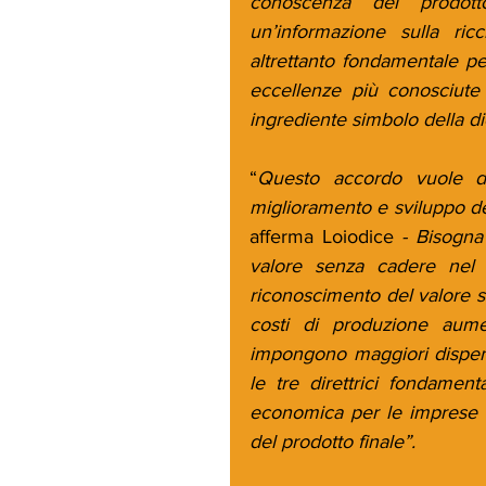
conoscenza del prodott
un’informazione sulla ric
altrettanto fondamentale pe
eccellenze più conosciute 
ingrediente simbolo della d
“
Questo accordo vuole da
afferma Loiodice
 - Bisogna
valore senza cadere nel 
riconoscimento del valore st
costi di produzione aume
impongono maggiori dispend
le tre direttrici fondament
economica per le imprese ol
del prodotto finale”. 