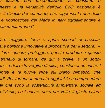
o italiano con un’educazione al consumo e 
chezza e la versatilità dell’olio EVO nazionale è 
r il rilancio del comparto, che rappresenta una delle 
e riconosciute del Made in Italy agroalimentare e 
ieta mediterranea”.
re maggiore forza e aprire scenari di crescita, 
miglioramento e sviluppo delle politiche innovative e propositive per il settore.  – 
 fare squadra, proteggere questo prodotto e questo 
tranello di tornare, da qui a breve, a un sotto-
esso dell’extravergine di oliva, considerando anche i 
ntati e le nuove sfide sul piano climatico, che 
i. Per fortuna il mercato oggi inizia a comprendere 
ali che sono la sostenibilità ambientale, sociale ed 
ivicole, così anche, poco per volta, il giusto valore 