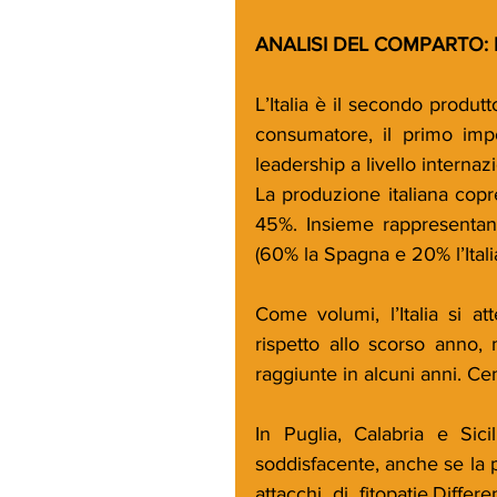
ANALISI DEL COMPARTO:
L’Italia è il secondo produt
consumatore, il primo imp
leadership a livello internaz
La produzione italiana copr
45%. Insieme rappresentano 
(60% la Spagna e 20% l’Italia
Come volumi, l’Italia si a
rispetto allo scorso anno, 
raggiunte in alcuni anni. Ce
In Puglia, Calabria e Sici
soddisfacente, anche se la pr
attacchi di fitopatie.Diff