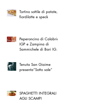
spazio dedicato
all'artigianato toscano
Tortino sottile di patate,
fiordilatte e speck
Peperoncino di Calabria
IGP e Zampina di
Sammichele di Bari IGP
ufficialmente registrate in
UE
Tenuta San Giaime
presenta“Sotto sale”
SPAGHETTI INTEGRALI
AGLI SCAMPI