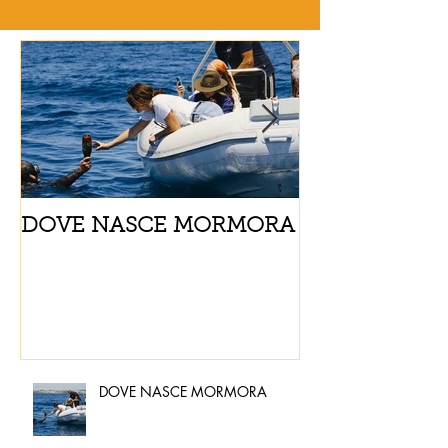
DOVE NASCE MORMORA
Spaghetti con
pomodorini e 
DOVE NASCE MORMORA