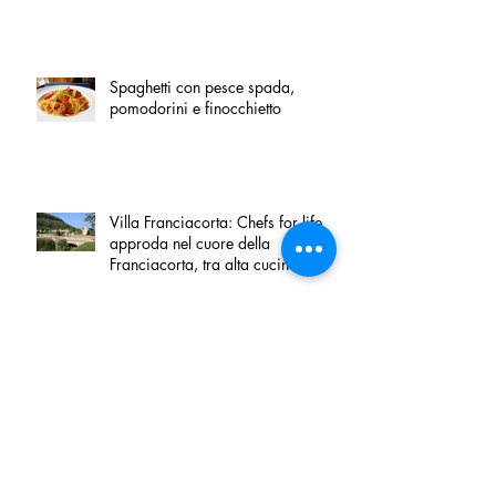
Spaghetti con pesce spada,
pomodorini e finocchietto
Villa Franciacorta: Chefs for life
approda nel cuore della
Franciacorta, tra alta cucina,
grandi vini e solidarietà
Firenze, nel palazzo dei Canonici
apre "TOSCANA LOVERS", un
nuovo spazio dedicato
all'artigianato toscano