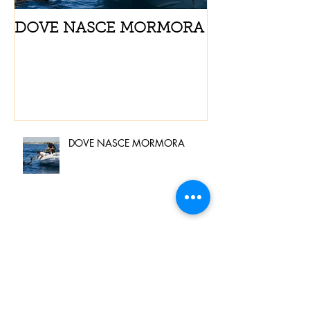
DOVE NASCE MORMORA
Spaghetti con
pomodorini e 
DOVE NASCE MORMORA
Spaghetti con pesce spada,
pomodorini e finocchietto