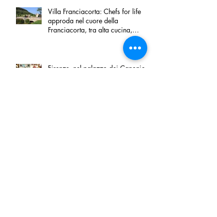
Villa Franciacorta: Chefs for life
approda nel cuore della
Franciacorta, tra alta cucina,
grandi vini e solidarietà
Firenze, nel palazzo dei Canonici
apre "TOSCANA LOVERS", un
nuovo spazio dedicato
all'artigianato toscano
Tortino sottile di patate, fiordilatte e
speck
Peperoncino di Calabria IGP e
Zampina di Sammichele di Bari
IGP ufficialmente registrate in UE