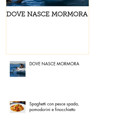
DOVE NASCE MORMORA
Spaghetti con
pomodorini e 
DOVE NASCE MORMORA
Spaghetti con pesce spada,
pomodorini e finocchietto