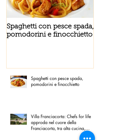
Spaghetti con pesce spada,
Tortino sottile
pomodorini e finocchietto
fiordilatte e s
Spaghetti con pesce spada,
pomodorini e finocchietto
Villa Franciacorta: Chefs for life
approda nel cuore della
Franciacorta, tra alta cucina,
grandi vini e solidarietà