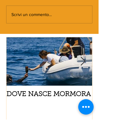
Scrivi un commento...
DOVE NASCE MORMORA
Spaghetti con
pomodorini e 