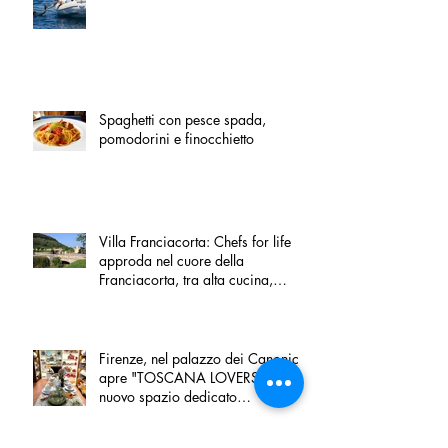
Spaghetti con pesce spada,
pomodorini e finocchietto
Villa Franciacorta: Chefs for life
approda nel cuore della
Franciacorta, tra alta cucina,
grandi vini e solidarietà
Firenze, nel palazzo dei Canonici
apre "TOSCANA LOVERS", un
nuovo spazio dedicato
all'artigianato toscano