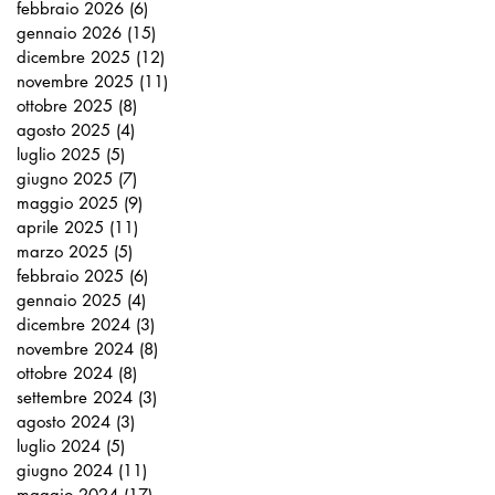
febbraio 2026
(6)
6 post
gennaio 2026
(15)
15 post
dicembre 2025
(12)
12 post
novembre 2025
(11)
11 post
ottobre 2025
(8)
8 post
agosto 2025
(4)
4 post
luglio 2025
(5)
5 post
giugno 2025
(7)
7 post
maggio 2025
(9)
9 post
aprile 2025
(11)
11 post
marzo 2025
(5)
5 post
febbraio 2025
(6)
6 post
gennaio 2025
(4)
4 post
dicembre 2024
(3)
3 post
novembre 2024
(8)
8 post
ottobre 2024
(8)
8 post
settembre 2024
(3)
3 post
agosto 2024
(3)
3 post
luglio 2024
(5)
5 post
giugno 2024
(11)
11 post
maggio 2024
(17)
17 post