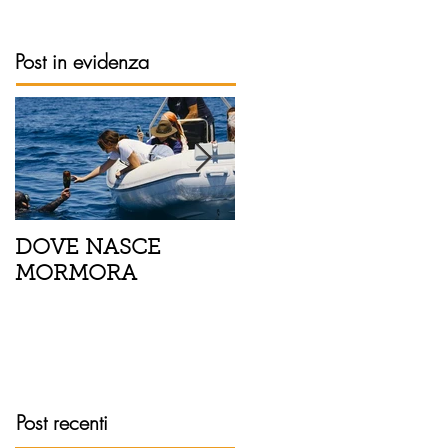
Post in evidenza
DOVE NASCE
Spaghetti con pesce
MORMORA
spada, pomodorini 
finocchietto
Post recenti