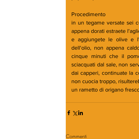
Procedimento
in un tegame versate sei cucc
appena dorati estraete l'agl
e aggiungete le olive e l'
dell'olio, non appena caldo
cinque minuti che il pom
sciacquati dal sale, non serv
dai capperi, continuate la c
non cuocia troppo, risultere
un rametto di origano fresc
Commenti