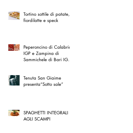
spazio dedicato
all'artigianato toscano
Tortino sottile di patate,
fiordilatte e speck
Peperoncino di Calabria
IGP e Zampina di
Sammichele di Bari IGP
ufficialmente registrate in
UE
Tenuta San Giaime
presenta“Sotto sale”
SPAGHETTI INTEGRALI
AGLI SCAMPI