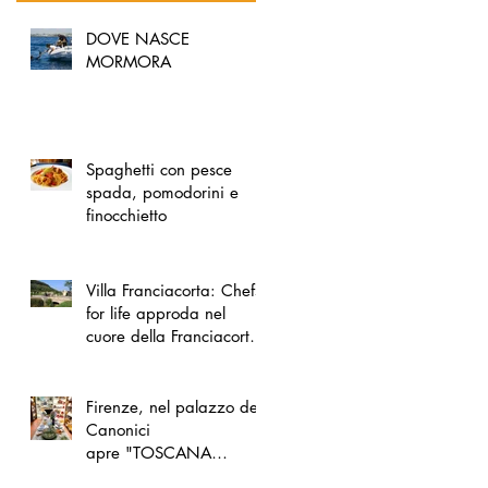
DOVE NASCE
MORMORA
Spaghetti con pesce
spada, pomodorini e
finocchietto
Villa Franciacorta: Chefs
for life approda nel
cuore della Franciacorta,
tra alta cucina, grandi
vini e solidarietà
Firenze, nel palazzo dei
Canonici
apre "TOSCANA
LOVERS", un nuovo