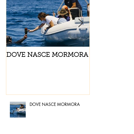
DOVE NASCE MORMORA
Spaghetti con
pomodorini e 
DOVE NASCE MORMORA