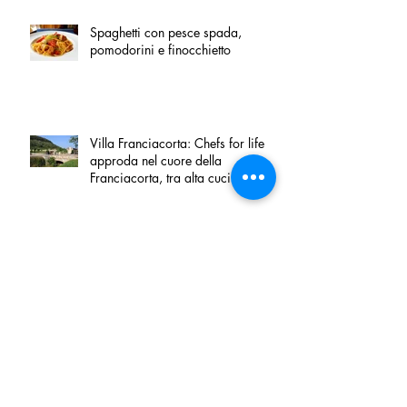
Spaghetti con pesce spada,
pomodorini e finocchietto
Villa Franciacorta: Chefs for life
approda nel cuore della
Franciacorta, tra alta cucina,
grandi vini e solidarietà
Firenze, nel palazzo dei Canonici
apre "TOSCANA LOVERS", un
nuovo spazio dedicato
all'artigianato toscano
Tortino sottile di patate, fiordilatte e
speck