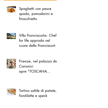
Spaghetti con pesce
spada, pomodorini e
finocchietto
Villa Franciacorta: Chefs
for life approda nel
cuore della Franciacorta,
tra alta cucina, grandi
vini e solidarietà
Firenze, nel palazzo dei
Canonici
apre "TOSCANA
LOVERS", un nuovo
spazio dedicato
all'artigianato toscano
Tortino sottile di patate,
fiordilatte e speck