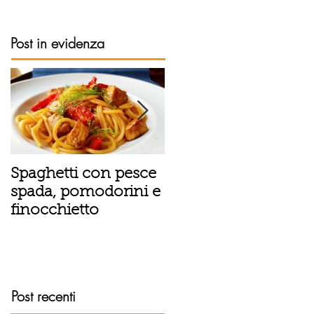
Post in evidenza
Spaghetti con pesce
Tortino sottile di
spada, pomodorini e
patate, fiordilatte e
finocchietto
speck
Post recenti