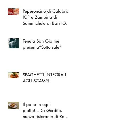
Peperoncino di Calabria
IGP e Zampina di
Sammichele di Bari IGP
ufficialmente registrate in
UE
Tenuta San Giaime
presenta“Sotto sale”
SPAGHETTI INTEGRALI
AGLI SCAMPI
Il pane in ogni
piatto!...Da Gordito,
nuovo ristorante di Roma
Nord