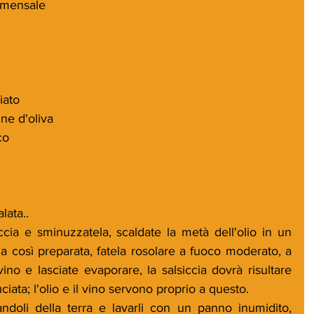
mmensale
iato
ine d'oliva
co
lata..
ccia e sminuzzatela, scaldate la metà dell'olio in un 
a così preparata, fatela rosolare a fuoco moderato, a 
vino e lasciate evaporare, la salsiccia dovrà risultare 
ata; l'olio e il vino servono proprio a questo. 
andoli della terra e lavarli con un panno inumidito, 