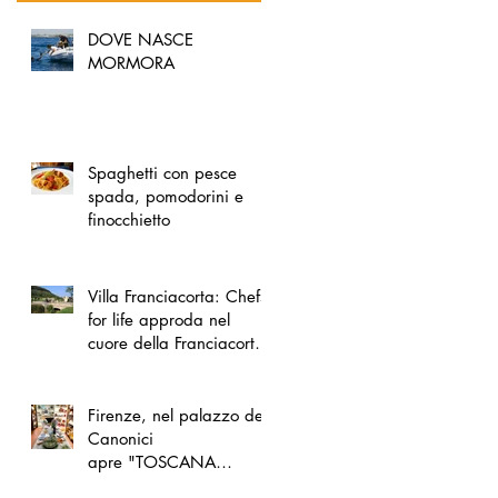
DOVE NASCE
MORMORA
Spaghetti con pesce
spada, pomodorini e
finocchietto
Villa Franciacorta: Chefs
for life approda nel
cuore della Franciacorta,
tra alta cucina, grandi
vini e solidarietà
Firenze, nel palazzo dei
Canonici
apre "TOSCANA
LOVERS", un nuovo