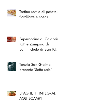
spazio dedicato
all'artigianato toscano
Tortino sottile di patate,
fiordilatte e speck
Peperoncino di Calabria
IGP e Zampina di
Sammichele di Bari IGP
ufficialmente registrate in
UE
Tenuta San Giaime
presenta“Sotto sale”
SPAGHETTI INTEGRALI
AGLI SCAMPI