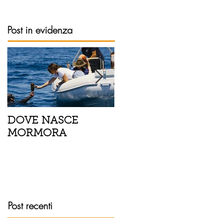
Post in evidenza
DOVE NASCE
Spaghetti con pesce
MORMORA
spada, pomodorini 
finocchietto
Post recenti