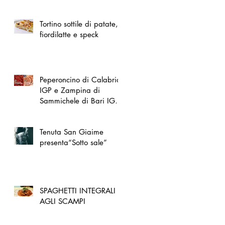
spazio dedicato
all'artigianato toscano
Tortino sottile di patate,
fiordilatte e speck
Peperoncino di Calabria
IGP e Zampina di
Sammichele di Bari IGP
ufficialmente registrate in
UE
Tenuta San Giaime
presenta“Sotto sale”
SPAGHETTI INTEGRALI
AGLI SCAMPI