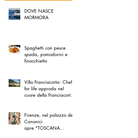
DOVE NASCE
MORMORA
Spaghetti con pesce
spada, pomodorini e
finocchietto
Villa Franciacorta: Chefs
for life approda nel
cuore della Franciacorta,
tra alta cucina, grandi
vini e solidarietà
Firenze, nel palazzo dei
Canonici
apre "TOSCANA
LOVERS", un nuovo