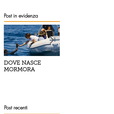
Post in evidenza
DOVE NASCE
Spaghetti con pesce
MORMORA
spada, pomodorini 
finocchietto
Post recenti