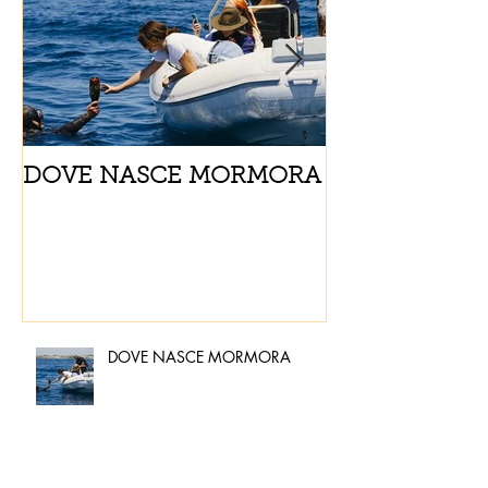
DOVE NASCE MORMORA
Spaghetti con
pomodorini e 
DOVE NASCE MORMORA