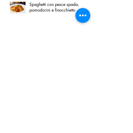
Spaghetti con pesce spada,
pomodorini e finocchietto
Villa Franciacorta: Chefs for life
approda nel cuore della
Franciacorta, tra alta cucina,
grandi vini e solidarietà
Firenze, nel palazzo dei Canonici
apre "TOSCANA LOVERS", un
nuovo spazio dedicato
all'artigianato toscano
Tortino sottile di patate, fiordilatte e
speck