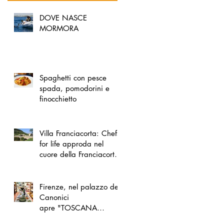
DOVE NASCE
MORMORA
Spaghetti con pesce
spada, pomodorini e
finocchietto
Villa Franciacorta: Chefs
for life approda nel
cuore della Franciacorta,
tra alta cucina, grandi
vini e solidarietà
Firenze, nel palazzo dei
Canonici
apre "TOSCANA
LOVERS", un nuovo