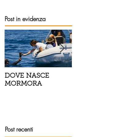
Post in evidenza
DOVE NASCE
Spaghetti con pesce
MORMORA
spada, pomodorini 
finocchietto
Post recenti