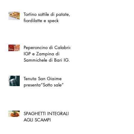
spazio dedicato
all'artigianato toscano
Tortino sottile di patate,
fiordilatte e speck
Peperoncino di Calabria
IGP e Zampina di
Sammichele di Bari IGP
ufficialmente registrate in
UE
Tenuta San Giaime
presenta“Sotto sale”
SPAGHETTI INTEGRALI
AGLI SCAMPI