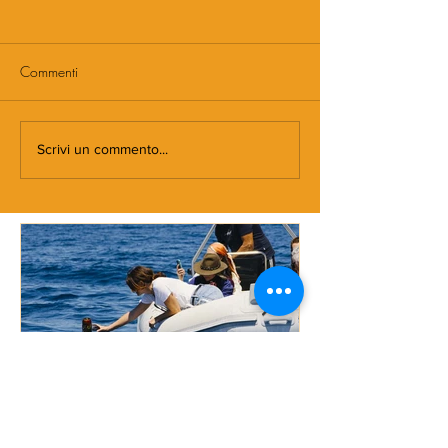
Commenti
Scrivi un commento...
DOVE NASCE MORMORA
Spaghetti con
pomodorini e 