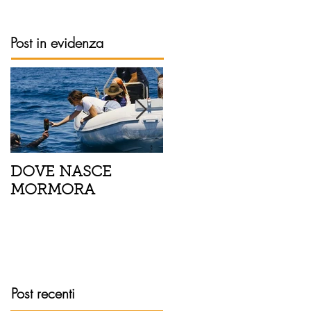
Post in evidenza
DOVE NASCE
Spaghetti con pesce
MORMORA
spada, pomodorini 
finocchietto
Post recenti