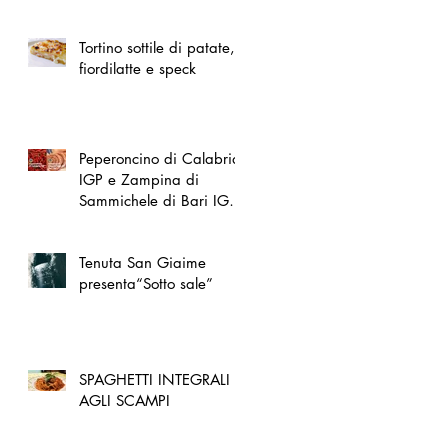
spazio dedicato
all'artigianato toscano
Tortino sottile di patate,
fiordilatte e speck
Peperoncino di Calabria
IGP e Zampina di
Sammichele di Bari IGP
ufficialmente registrate in
UE
Tenuta San Giaime
presenta“Sotto sale”
SPAGHETTI INTEGRALI
AGLI SCAMPI