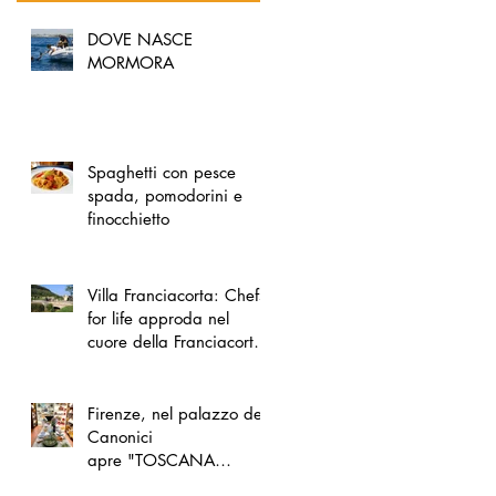
DOVE NASCE
MORMORA
Spaghetti con pesce
spada, pomodorini e
finocchietto
Villa Franciacorta: Chefs
for life approda nel
cuore della Franciacorta,
tra alta cucina, grandi
vini e solidarietà
Firenze, nel palazzo dei
Canonici
apre "TOSCANA
LOVERS", un nuovo