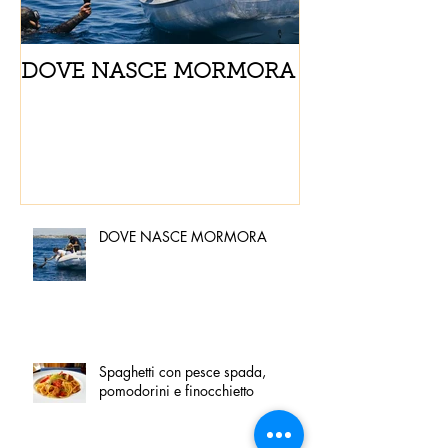
DOVE NASCE MORMORA
Spaghetti con
pomodorini e 
DOVE NASCE MORMORA
Spaghetti con pesce spada,
pomodorini e finocchietto