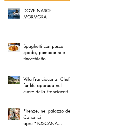
DOVE NASCE
MORMORA
Spaghetti con pesce
spada, pomodorini e
finocchietto
Villa Franciacorta: Chefs
for life approda nel
cuore della Franciacorta,
tra alta cucina, grandi
vini e solidarietà
Firenze, nel palazzo dei
Canonici
apre "TOSCANA
LOVERS", un nuovo