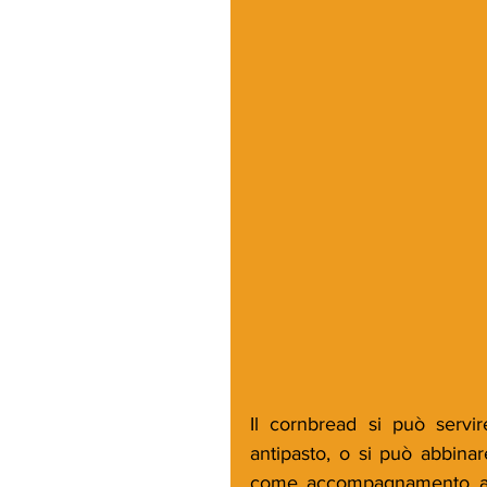
Il cornbread si può servi
antipasto, o si può abbinare
come accompagnamento al f