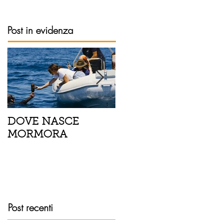
Post in evidenza
DOVE NASCE
Spaghetti con pesce
MORMORA
spada, pomodorini 
finocchietto
Post recenti