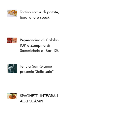
spazio dedicato
all'artigianato toscano
Tortino sottile di patate,
fiordilatte e speck
Peperoncino di Calabria
IGP e Zampina di
Sammichele di Bari IGP
ufficialmente registrate in
UE
Tenuta San Giaime
presenta“Sotto sale”
SPAGHETTI INTEGRALI
AGLI SCAMPI