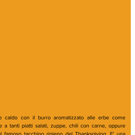
re caldo con il burro aromatizzato alle erbe come 
 a tanti piatti salati, zuppe, chili con carne, oppure 
amoso tacchino ripieno del Thanksgiving. E' una 