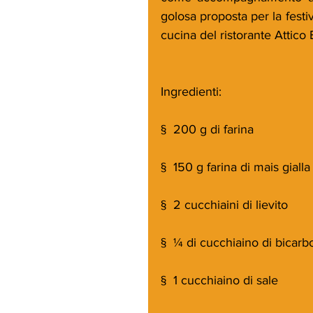
golosa proposta per la festiv
cucina del ristorante Attico
Ingredienti:
§  200 g di farina
§  150 g farina di mais gialla
§  2 cucchiaini di lievito
§  ¼ di cucchiaino di bicarb
§  1 cucchiaino di sale