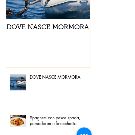
DOVE NASCE MORMORA
Spaghetti con
pomodorini e 
DOVE NASCE MORMORA
Spaghetti con pesce spada,
pomodorini e finocchietto