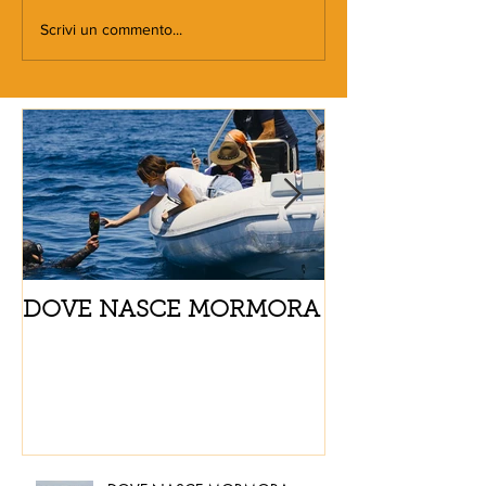
Scrivi un commento...
DOVE NASCE MORMORA
Spaghetti con
pomodorini e 