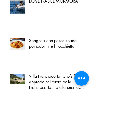
DOVE NASCE MORMORA
Spaghetti con pesce spada,
pomodorini e finocchietto
Villa Franciacorta: Chefs for life
approda nel cuore della
Franciacorta, tra alta cucina,
grandi vini e solidarietà
Firenze, nel palazzo dei Canonici
apre "TOSCANA LOVERS", un
nuovo spazio dedicato
all'artigianato toscano