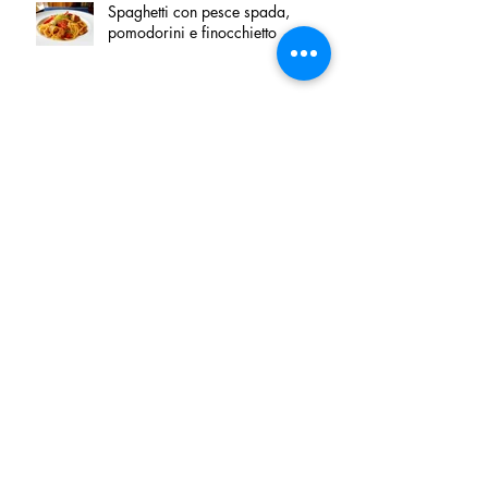
Spaghetti con pesce spada,
pomodorini e finocchietto
Villa Franciacorta: Chefs for life
approda nel cuore della
Franciacorta, tra alta cucina,
grandi vini e solidarietà
Firenze, nel palazzo dei Canonici
apre "TOSCANA LOVERS", un
nuovo spazio dedicato
all'artigianato toscano
Tortino sottile di patate, fiordilatte e
speck