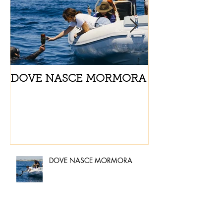
DOVE NASCE MORMORA
Spaghetti con
pomodorini e 
DOVE NASCE MORMORA