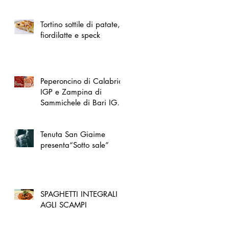
spazio dedicato
all'artigianato toscano
Tortino sottile di patate,
fiordilatte e speck
Peperoncino di Calabria
IGP e Zampina di
Sammichele di Bari IGP
ufficialmente registrate in
UE
Tenuta San Giaime
presenta“Sotto sale”
SPAGHETTI INTEGRALI
AGLI SCAMPI