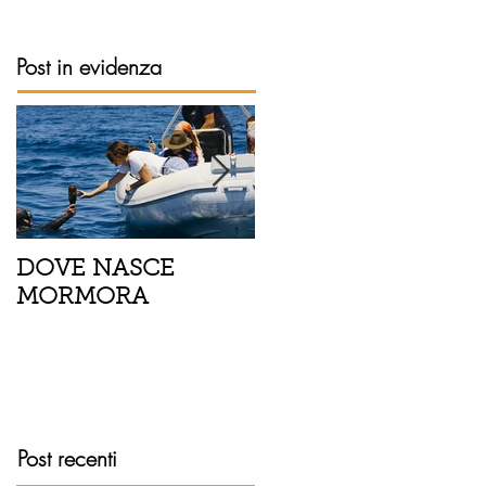
Post in evidenza
DOVE NASCE
Spaghetti con pesce
MORMORA
spada, pomodorini 
finocchietto
Post recenti