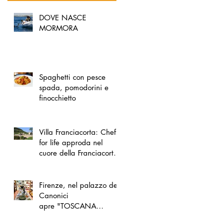
DOVE NASCE
MORMORA
Spaghetti con pesce
spada, pomodorini e
finocchietto
Villa Franciacorta: Chefs
for life approda nel
cuore della Franciacorta,
tra alta cucina, grandi
vini e solidarietà
Firenze, nel palazzo dei
Canonici
apre "TOSCANA
LOVERS", un nuovo