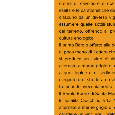
crema di cavolfiore e nocc
esaltare le caratteristiche d
ciascuno da un diverso vign
assumere quelle sottili sfu
del terreno, offrendo al pro
cultura enologica. 
Il primo Barolo offerto alla
di poco meno di 1 ettaro che
si produce un  vino di alta
alternate a marne grigie di e
acque tiepide e di sedimen
elegante e di struttura un v
tre anni di invecchiamento in
Il Barolo Roere di Santa Mar
In località Ciocchini, a La
alternate a marne grigie di 
carattere un vino equilibrat