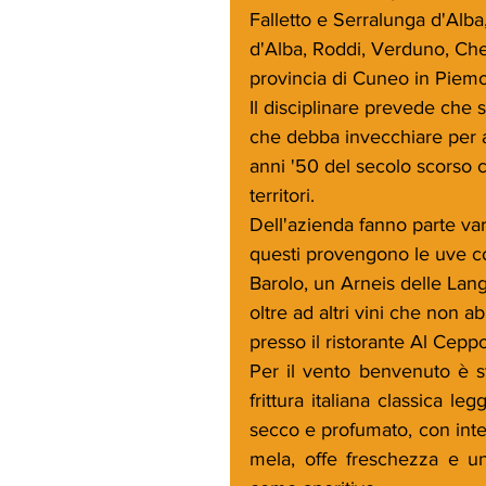
Falletto e Serralunga d'Alba
d'Alba, Roddi, Verduno, Che
provincia di Cuneo in Piemo
Il disciplinare prevede che 
che debba invecchiare per a
anni '50 del secolo scorso c
territori.
Dell'azienda fanno parte vari v
questi provengono le uve con
Barolo, un Arneis delle Lan
oltre ad altri vini che non 
presso il ristorante Al Ceppo
Per il vento benvenuto è s
frittura italiana classica l
secco e profumato, con intens
mela, offe freschezza e un