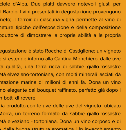
iole d'Alba. Due piatti davvero notevoli giusti per 
el Barolo. I vini presentati in degustazione provengono 
eto; il terroir di ciascuna vigna permette al vino di 
mature tipiche dell'esposizione e della composizione 
duttore di dimostrare la propria abilità a la propria 
 degustazione è stato Rocche di Castiglione; un vigneto 
 si estende intorno alla Cantina Monchiero. dalle uve 
 qualità, una terra ricca di sabbie giallo-rossastre 
tà elveziano-tortoniana, con molti minerali lasciati da 
tazione marina di milioni di anni fa. Dona un vino 
ino elegante dal bouquet raffinato, perfetto già dopo i 
 botti di rovere.
ia prodotto con le uve delle uve del vigneto  ubicato 
 Morra, un terreno formato da sabbie giallo-rossastre 
età elveziano - tortoniana. Dona un vino corposo e di 
o, dalla buona struttura aromatica. Un invecchiamento 