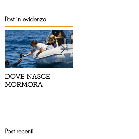
Post in evidenza
DOVE NASCE
Spaghetti con pesce
MORMORA
spada, pomodorini 
finocchietto
Post recenti