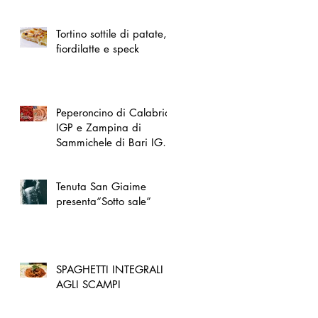
spazio dedicato
all'artigianato toscano
Tortino sottile di patate,
fiordilatte e speck
Peperoncino di Calabria
IGP e Zampina di
Sammichele di Bari IGP
ufficialmente registrate in
UE
Tenuta San Giaime
presenta“Sotto sale”
SPAGHETTI INTEGRALI
AGLI SCAMPI