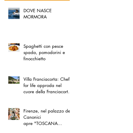
DOVE NASCE
MORMORA
Spaghetti con pesce
spada, pomodorini e
finocchietto
Villa Franciacorta: Chefs
for life approda nel
cuore della Franciacorta,
tra alta cucina, grandi
vini e solidarietà
Firenze, nel palazzo dei
Canonici
apre "TOSCANA
LOVERS", un nuovo