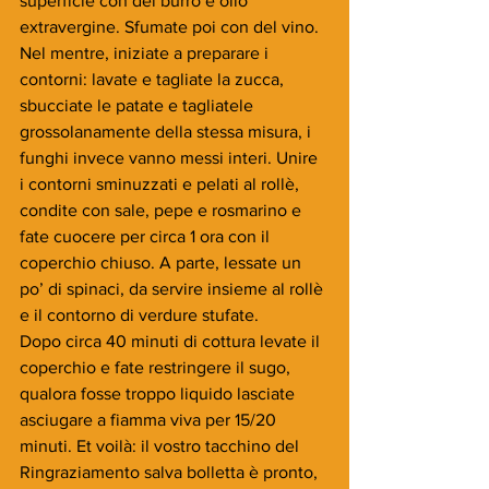
superficie con del burro e olio 
extravergine. Sfumate poi con del vino. 
Nel mentre, iniziate a preparare i 
contorni: lavate e tagliate la zucca, 
sbucciate le patate e tagliatele 
grossolanamente della stessa misura, i 
funghi invece vanno messi interi. Unire 
i contorni sminuzzati e pelati al rollè, 
condite con sale, pepe e rosmarino e 
fate cuocere per circa 1 ora con il 
coperchio chiuso. A parte, lessate un 
po’ di spinaci, da servire insieme al rollè 
e il contorno di verdure stufate.
Dopo circa 40 minuti di cottura levate il 
coperchio e fate restringere il sugo, 
qualora fosse troppo liquido lasciate 
asciugare a fiamma viva per 15/20 
minuti. Et voilà: il vostro tacchino del 
Ringraziamento salva bolletta è pronto, 