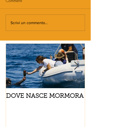
Commenti
Scrivi un commento...
DOVE NASCE MORMORA
Spaghetti con
pomodorini e 