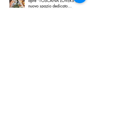
apre "TOSCANA LOVERS", un
nuovo spazio dedicato
all'artigianato toscano
Tortino sottile di patate, fiordilatte e
speck
Peperoncino di Calabria IGP e
Zampina di Sammichele di Bari
IGP ufficialmente registrate in UE
Tenuta San Giaime presenta“Sotto
sale”