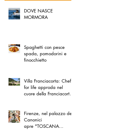
DOVE NASCE
MORMORA
Spaghetti con pesce
spada, pomodorini e
finocchietto
Villa Franciacorta: Chefs
for life approda nel
cuore della Franciacorta,
tra alta cucina, grandi
vini e solidarietà
Firenze, nel palazzo dei
Canonici
apre "TOSCANA
LOVERS", un nuovo