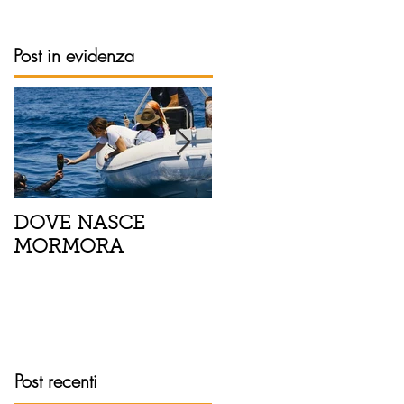
Post in evidenza
DOVE NASCE
Spaghetti con pesce
MORMORA
spada, pomodorini 
finocchietto
Post recenti