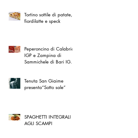
spazio dedicato
all'artigianato toscano
Tortino sottile di patate,
fiordilatte e speck
Peperoncino di Calabria
IGP e Zampina di
Sammichele di Bari IGP
ufficialmente registrate in
UE
Tenuta San Giaime
presenta“Sotto sale”
SPAGHETTI INTEGRALI
AGLI SCAMPI