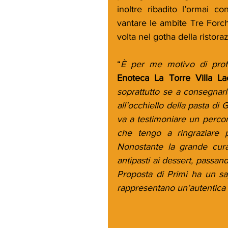
inoltre ribadito l’ormai co
vantare le ambite Tre Forc
volta nel gotha della ristora
“
È per me motivo di prof
Enoteca La Torre Villa Lae
soprattutto se a consegnar
all’occhiello della pasta d
va a testimoniare un percor
che tengo a ringraziare 
Nonostante la grande cura 
antipasti ai dessert, passand
Proposta di Primi ha un sap
rappresentano un’autentica 