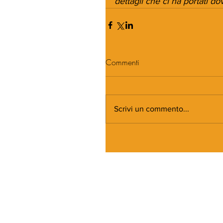
dettagli che ci ha portati d
Commenti
Scrivi un commento...