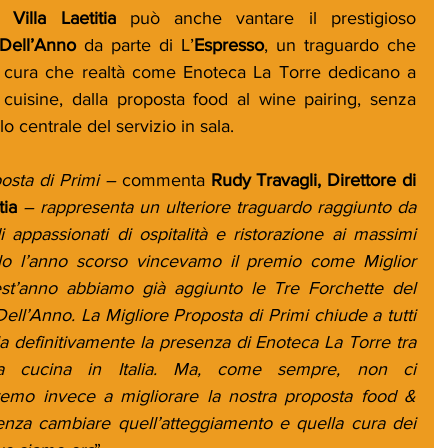
Villa Laetitia
 può anche vantare il prestigioso 
Dell’Anno
 da parte di L’
Espresso
, un traguardo che 
la cura che realtà come Enoteca La Torre dedicano a 
e cuisine, dalla proposta food al wine pairing, senza 
o centrale del servizio in sala.
posta di Primi – 
commenta
 Rudy Travagli, Direttore di 
tia
 – rappresenta un ulteriore traguardo raggiunto da 
 appassionati di ospitalità e ristorazione ai massimi 
solo l’anno scorso vincevamo il premio come Miglior 
est’anno abbiamo già aggiunto le Tre Forchette del 
l’Anno. La Migliore Proposta di Primi chiude a tutti 
illa definitivamente la presenza di Enoteca La Torre tra 
alta cucina in Italia. Ma, come sempre, non ci 
emo invece a migliorare la nostra proposta food & 
senza cambiare quell’atteggiamento e quella cura dei 