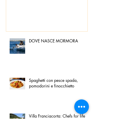
pomodorini e 
DOVE NASCE MORMORA
Spaghetti con pesce spada,
pomodorini e finocchietto
Villa Franciacorta: Chefs for life
approda nel cuore della
Franciacorta, tra alta cucina,