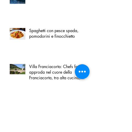
Spaghetti con pesce spada,
pomodorini e finocchietto
Villa Franciacorta: Chefs for life
approda nel cuore della
Franciacorta, tra alta cucina,
grandi vini e solidarietà
Firenze, nel palazzo dei Canonici
apre "TOSCANA LOVERS", un
nuovo spazio dedicato
all'artigianato toscano