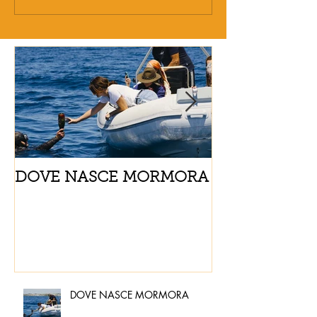
DOVE NASCE MORMORA
Spaghetti con
pomodorini e 
DOVE NASCE MORMORA