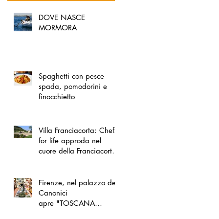
DOVE NASCE
MORMORA
Spaghetti con pesce
spada, pomodorini e
finocchietto
Villa Franciacorta: Chefs
for life approda nel
cuore della Franciacorta,
tra alta cucina, grandi
vini e solidarietà
Firenze, nel palazzo dei
Canonici
apre "TOSCANA
LOVERS", un nuovo