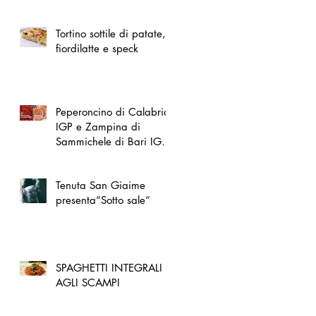
spazio dedicato
all'artigianato toscano
Tortino sottile di patate,
fiordilatte e speck
Peperoncino di Calabria
IGP e Zampina di
Sammichele di Bari IGP
ufficialmente registrate in
UE
Tenuta San Giaime
presenta“Sotto sale”
SPAGHETTI INTEGRALI
AGLI SCAMPI