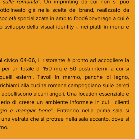
 sulla romanità”. 
Un imprinting da cui non si può 
tolineato già nella scelta del brand, realizzato da 
ocietà specializzata in ambito food&beverage a cui è 
lo sviluppo della visual identity -, nei piatti in menu e 
l civico 64-66, il ristorante è pronto ad accogliere la 
 per un totale di 150 mq e 50 posti interni, a cui si 
elli esterni. Tavoli in marmo, panche di legno, 
 richiami alla cucina romana campeggiano sulle pareti 
 abbelliscono alcuni angoli. Una location essenziale e 
erio di creare un ambiente informale in cui i clienti 
agio e mangiar bene
”. Entrando nella prima sala si 
una vetrata che si protrae nella sala accanto, dove si 
rno.