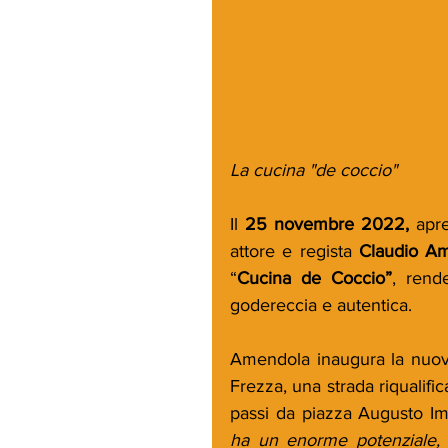
La cucina "de coccio"
Il 
25 novembre 2022,
 apr
attore e regista 
Claudio A
“
Cucina de Coccio”
, rend
godereccia e autentica.
Amendola inaugura la nuova a
Frezza, una strada riqualific
passi da piazza Augusto Im
ha un enorme potenziale, e