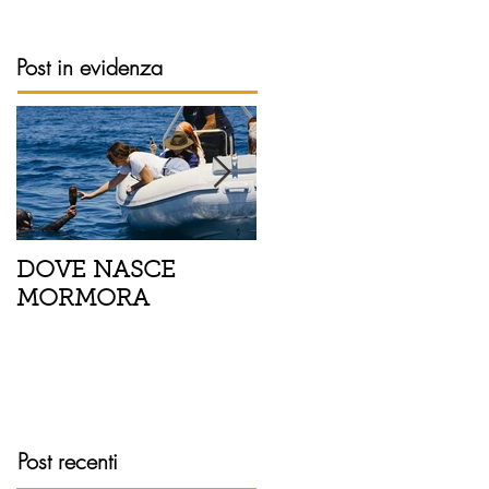
Post in evidenza
DOVE NASCE
Spaghetti con pesce
MORMORA
spada, pomodorini 
finocchietto
Post recenti