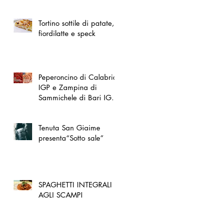
spazio dedicato
all'artigianato toscano
Tortino sottile di patate,
fiordilatte e speck
Peperoncino di Calabria
IGP e Zampina di
Sammichele di Bari IGP
ufficialmente registrate in
UE
Tenuta San Giaime
presenta“Sotto sale”
SPAGHETTI INTEGRALI
AGLI SCAMPI