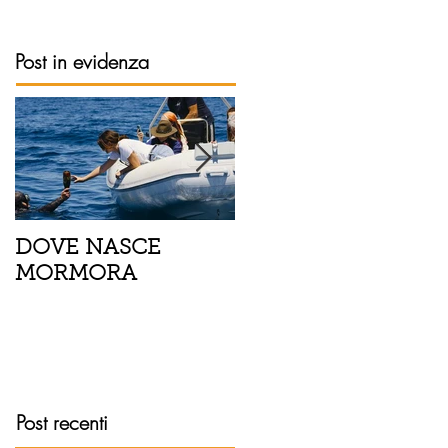
Post in evidenza
DOVE NASCE
Spaghetti con pesce
MORMORA
spada, pomodorini 
finocchietto
Post recenti