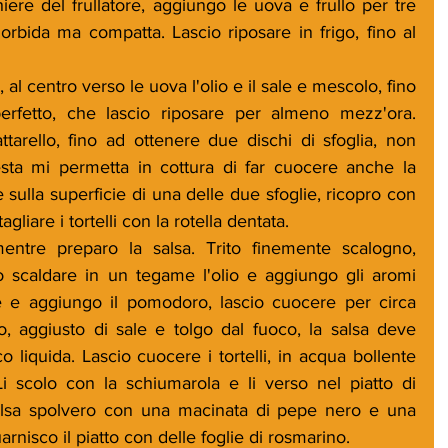
ere del frullatore, aggiungo le uova e frullo per tre 
orbida ma compatta. Lascio riposare in frigo, fino al 
 al centro verso le uova l'olio e il sale e mescolo, fino 
rfetto, che lascio riposare per almeno mezz'ora. 
tarello, fino ad ottenere due dischi di sfoglia, non 
esta mi permetta in cottura di far cuocere anche la 
e sulla superficie di una delle due sfoglie, ricopro con 
gliare i tortelli con la rotella dentata. 
 mentre preparo la salsa. Trito finemente scalogno, 
o scaldare in un tegame l'olio e aggiungo gli aromi 
ire e aggiungo il pomodoro, lascio cuocere per circa 
, aggiusto di sale e tolgo dal fuoco, la salsa deve 
liquida. Lascio cuocere i tortelli, in acqua bollente 
Li scolo con la schiumarola e li verso nel piatto di 
alsa spolvero con una macinata di pepe nero e una 
rnisco il piatto con delle foglie di rosmarino.