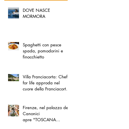
DOVE NASCE
MORMORA
Spaghetti con pesce
spada, pomodorini e
finocchietto
Villa Franciacorta: Chefs
for life approda nel
cuore della Franciacorta,
tra alta cucina, grandi
vini e solidarietà
Firenze, nel palazzo dei
Canonici
apre "TOSCANA
LOVERS", un nuovo