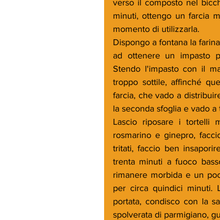
verso il composto nel bicchi
minuti, ottengo un farcia m
momento di utilizzarla.
Dispongo a fontana la farina,
ad ottenere un impasto pe
Stendo l'impasto con il mat
troppo sottile, affinché qu
farcia, che vado a distribuir
la seconda sfoglia e vado a ta
Lascio riposare i tortelli
rosmarino e ginepro, facci
tritati, faccio ben insapor
trenta minuti a fuoco basso
rimanere morbida e un poco 
per circa quindici minuti. 
portata, condisco con la s
spolverata di parmigiano, gua