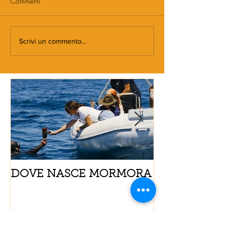
Commenti
Scrivi un commento...
DOVE NASCE MORMORA
Spaghetti con
pomodorini e 