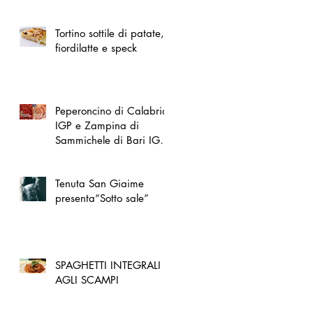
spazio dedicato
all'artigianato toscano
Tortino sottile di patate,
fiordilatte e speck
Peperoncino di Calabria
IGP e Zampina di
Sammichele di Bari IGP
ufficialmente registrate in
UE
Tenuta San Giaime
presenta“Sotto sale”
SPAGHETTI INTEGRALI
AGLI SCAMPI