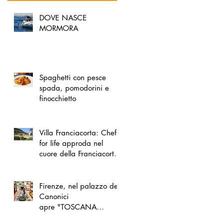
DOVE NASCE
MORMORA
Spaghetti con pesce
spada, pomodorini e
finocchietto
Villa Franciacorta: Chefs
for life approda nel
cuore della Franciacorta,
tra alta cucina, grandi
vini e solidarietà
Firenze, nel palazzo dei
Canonici
apre "TOSCANA
LOVERS", un nuovo