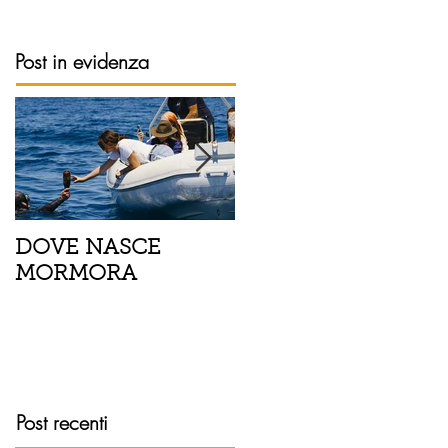
Post in evidenza
DOVE NASCE
Spaghetti con pesce
MORMORA
spada, pomodorini 
finocchietto
Post recenti